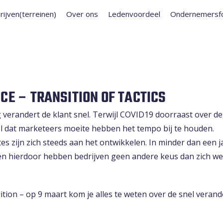
rijven(terreinen)
Over ons
Ledenvoordeel
Ondernemersf
E – TRANSITION OF TACTICS
 verandert de klant snel. Terwijl COVID19 doorraast over de
l dat marketeers moeite hebben het tempo bij te houden.
ijn zich steeds aan het ontwikkelen. In minder dan een ja
 en hierdoor hebben bedrijven geen andere keus dan zich w
tion – op 9 maart kom je alles te weten over de snel veran