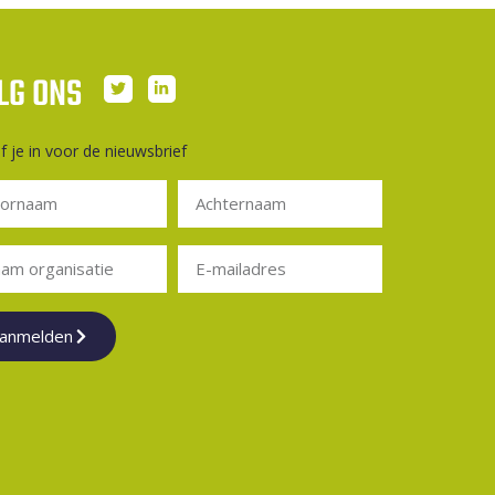
LG ONS
jf je in voor de nieuwsbrief
anmelden