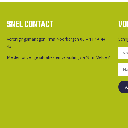
SNEL CONTACT
VO
Ver­e­ni­gings­ma­na­ger: Irma Noorbergen 06 – 11 14 44
Schri
43
Melden onveilige situaties en vervuiling via ‘
Slim Melden
‘
A