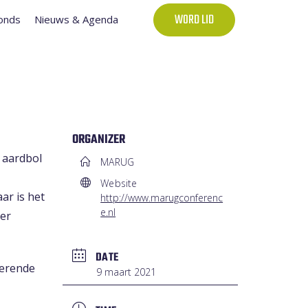
onds
Nieuws & Agenda
WORD LID
ORGANIZER
 aardbol
MARUG
Website
ar is het
http://www.marugconferenc
e.nl
eer
DATE
derende
9 maart 2021