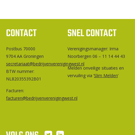
CONTACT
SNEL CONTACT
Postbus 70000
Ver­e­ni­gings­ma­na­ger: Irma
9704 AA Groningen
Noorbergen 06 – 11 14 44 43
secretariaat@bedrijvenverenigingwest.nl
Melden onveilige situaties en
BTW nummer:
vervuiling via ‘
Slim Melden
‘
NL820355392B01
Facturen:
facturen@bedrijvenverenigingwest.nl