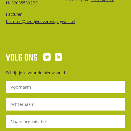
NL820355392B01
Facturen:
facturen@bedrijvenverenigingwest.nl
VOLG ONS
Schrijf je in voor de nieuwsbrief