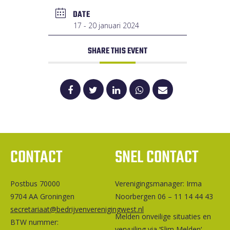
DATE
17 - 20 januari 2024
SHARE THIS EVENT
CONTACT
SNEL CONTACT
Postbus 70000
Ver­e­ni­gings­ma­na­ger: Irma
9704 AA Groningen
Noorbergen 06 – 11 14 44 43
secretariaat@bedrijvenverenigingwest.nl
Melden onveilige situaties en
BTW nummer:
vervuiling via ‘
Slim Melden
‘