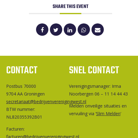
SHARE THIS EVENT
CONTACT
SNEL CONTACT
Postbus 70000
Ver­e­ni­gings­ma­na­ger: Irma
9704 AA Groningen
Noorbergen 06 – 11 14 44 43
secretariaat@bedrijvenverenigingwest.nl
Melden onveilige situaties en
BTW nummer:
vervuiling via ‘
Slim Melden
‘
NL820355392B01
Facturen:
facturen@bedrijvenverenigingwest.nl