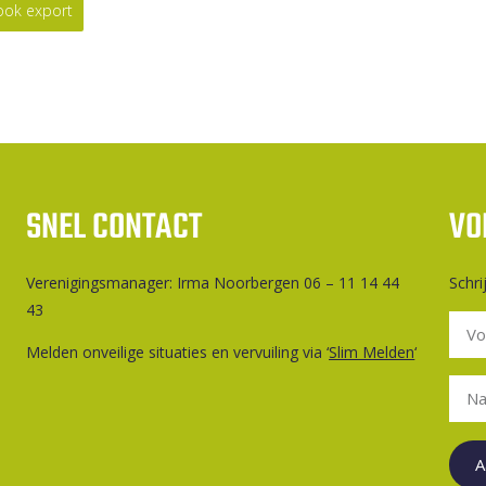
look export
SNEL CONTACT
VO
Ver­e­ni­gings­ma­na­ger: Irma Noorbergen 06 – 11 14 44
Schri
43
Melden onveilige situaties en vervuiling via ‘
Slim Melden
‘
A