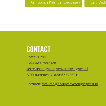
+ Aan Google Kalender toevoegen
+ iCal / Out
CONTACT
Postbus 70000
9704 AA Groningen
secretariaat@bedrijvenverenigingwest.nl
BTW nummer: NL820355392B01
Facturen:
facturen@bedrijvenverenigingwest.nl