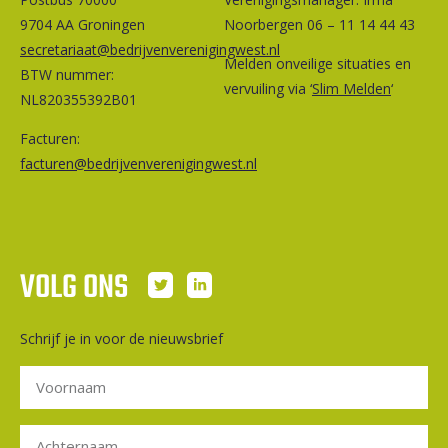
9704 AA Groningen
Noorbergen 06 – 11 14 44 43
secretariaat@bedrijvenverenigingwest.nl
Melden onveilige situaties en
BTW nummer:
vervuiling via ‘
Slim Melden
‘
NL820355392B01
Facturen:
facturen@bedrijvenverenigingwest.nl
VOLG ONS
Schrijf je in voor de nieuwsbrief