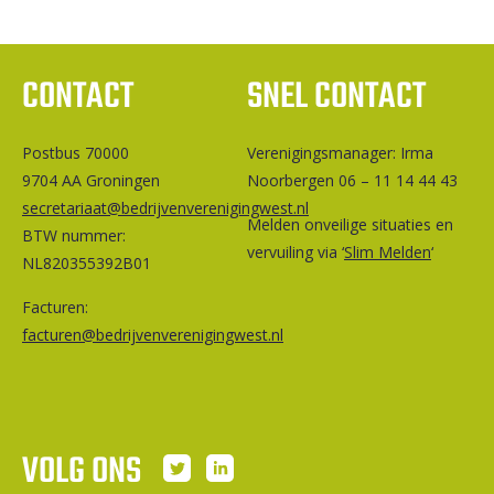
CONTACT
SNEL CONTACT
Postbus 70000
Ver­e­ni­gings­ma­na­ger: Irma
9704 AA Groningen
Noorbergen 06 – 11 14 44 43
secretariaat@bedrijvenverenigingwest.nl
Melden onveilige situaties en
BTW nummer:
vervuiling via ‘
Slim Melden
‘
NL820355392B01
Facturen:
facturen@bedrijvenverenigingwest.nl
VOLG ONS