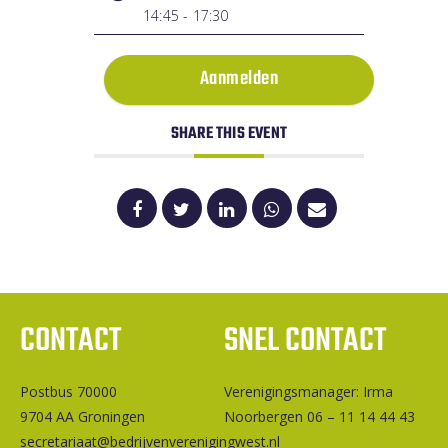
14:45 - 17:30
Aanmelden
SHARE THIS EVENT
CONTACT
SNEL CONTACT
Postbus 70000
Ver­e­ni­gings­ma­na­ger: Irma
9704 AA Groningen
Noorbergen 06 – 11 14 44 43
secretariaat@bedrijvenverenigingwest.nl