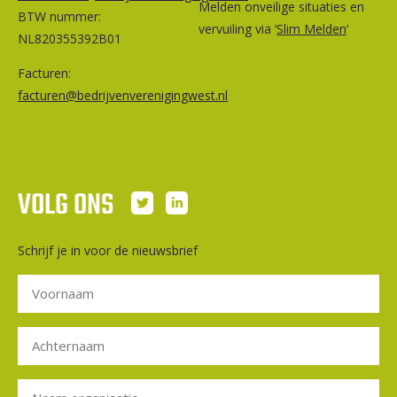
Melden onveilige situaties en
BTW nummer:
vervuiling via ‘
Slim Melden
‘
NL820355392B01
Facturen:
facturen@bedrijvenverenigingwest.nl
VOLG ONS
Schrijf je in voor de nieuwsbrief