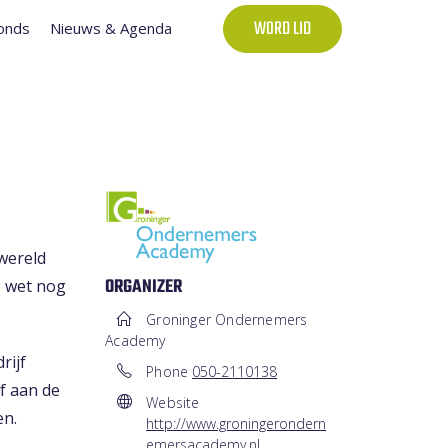
onds
Nieuws & Agenda
WORD LID
 wereld
e wet nog
ORGANIZER
Groninger Ondernemers
Academy
rijf
Phone
050-2110138
f aan de
Website
en.
http://www.groningerondern
emersacademy.nl