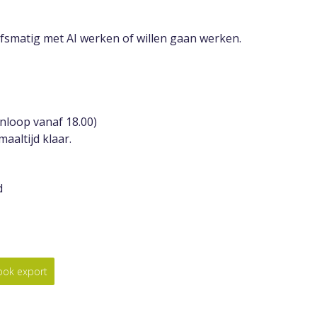
smatig met AI werken of willen gaan werken.
inloop vanaf 18.00)
aaltijd klaar.
d
look export