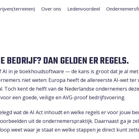
rijven(terreinen)
Over ons
Ledenvoordeel
Ondernemersf
 JE BEDRIJF? DAN GELDEN ER REGELS.
f AI in je boekhoudsoftware — de kans is groot dat je al met
ernemers niet weten: Europa heeft de allereerste AI-wet ter
 al. Toch kent de helft van de Nederlandse ondernemers dez
 is voor een goede, veilige en AVG-proof bedrijfsvoering.
gelegd wat de AI Act inhoudt en welke regels er voor jouw bed
voorbeelden uit de ondernemerspraktijk. Daarnaast ga je zel
loop weet waar je staat en welke stappen je direct kunt zett