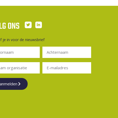
LG ONS
jf je in voor de nieuwsbrief
anmelden