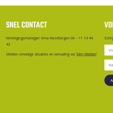
SNEL CONTACT
VO
Ver­e­ni­gings­ma­na­ger: Irma Noorbergen 06 – 11 14 44
Schri
43
Melden onveilige situaties en vervuiling via ‘
Slim Melden
‘
A