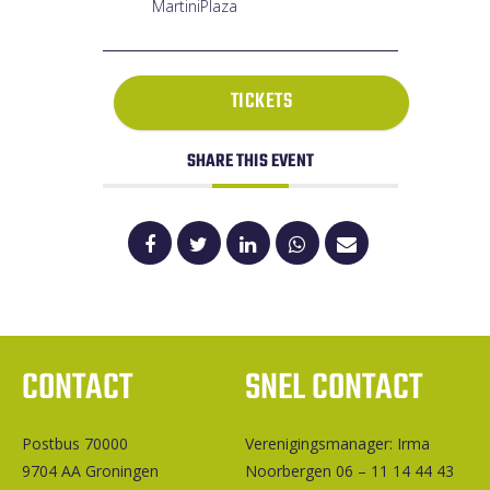
MartiniPlaza
TICKETS
SHARE THIS EVENT
CONTACT
SNEL CONTACT
Postbus 70000
Ver­e­ni­gings­ma­na­ger: Irma
9704 AA Groningen
Noorbergen 06 – 11 14 44 43