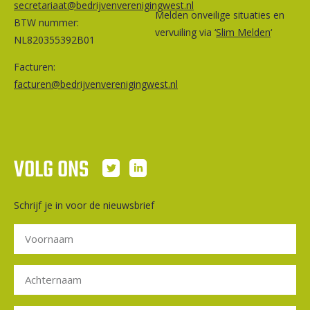
secretariaat@bedrijvenverenigingwest.nl
Melden onveilige situaties en
BTW nummer:
vervuiling via ‘
Slim Melden
‘
NL820355392B01
Facturen:
facturen@bedrijvenverenigingwest.nl
VOLG ONS
Schrijf je in voor de nieuwsbrief