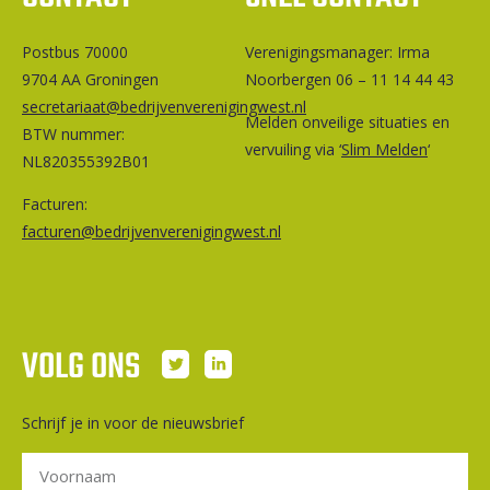
Postbus 70000
Ver­e­ni­gings­ma­na­ger: Irma
9704 AA Groningen
Noorbergen 06 – 11 14 44 43
secretariaat@bedrijvenverenigingwest.nl
Melden onveilige situaties en
BTW nummer:
vervuiling via ‘
Slim Melden
‘
NL820355392B01
Facturen:
facturen@bedrijvenverenigingwest.nl
VOLG ONS
Schrijf je in voor de nieuwsbrief