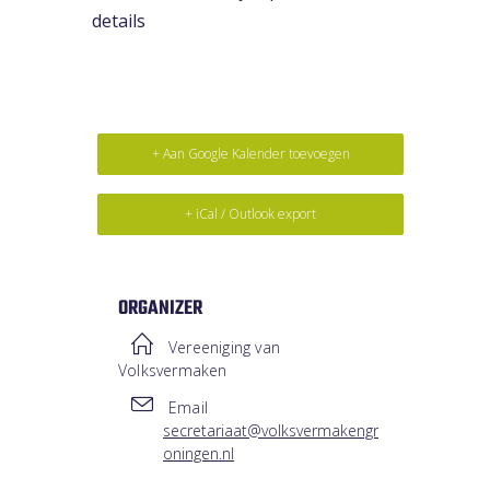
details
+ Aan Google Kalender toevoegen
+ iCal / Outlook export
ORGANIZER
Vereeniging van
Volksvermaken
Email
secretariaat@volksvermakengr
oningen.nl