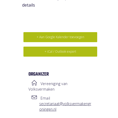
details
+ Aan Google Kalender toevoegen
+ iCal / Outlook export
ORGANIZER
Vereeniging van
Volksvermaken
Email
secretariaat@volksvermakengr
oningen.nl