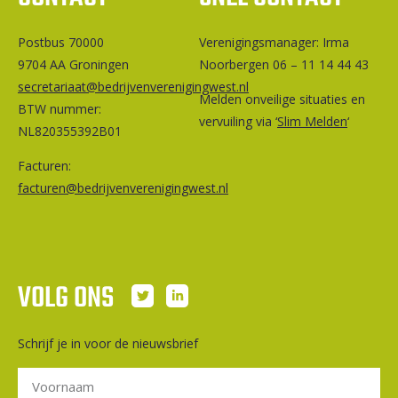
Postbus 70000
Ver­e­ni­gings­ma­na­ger: Irma
9704 AA Groningen
Noorbergen 06 – 11 14 44 43
secretariaat@bedrijvenverenigingwest.nl
Melden onveilige situaties en
BTW nummer:
vervuiling via ‘
Slim Melden
‘
NL820355392B01
Facturen:
facturen@bedrijvenverenigingwest.nl
VOLG ONS
Schrijf je in voor de nieuwsbrief