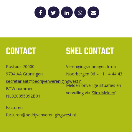
CONTACT
SNEL CONTACT
Postbus 70000
Ver­e­ni­gings­ma­na­ger: Irma
9704 AA Groningen
Noorbergen 06 – 11 14 44 43
secretariaat@bedrijvenverenigingwest.nl
Melden onveilige situaties en
BTW nummer:
vervuiling via ‘
Slim Melden
‘
NL820355392B01
Facturen:
facturen@bedrijvenverenigingwest.nl