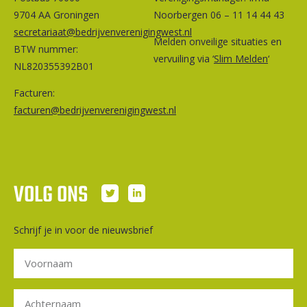
9704 AA Groningen
Noorbergen 06 – 11 14 44 43
secretariaat@bedrijvenverenigingwest.nl
Melden onveilige situaties en
BTW nummer:
vervuiling via ‘
Slim Melden
‘
NL820355392B01
Facturen:
facturen@bedrijvenverenigingwest.nl
VOLG ONS
Schrijf je in voor de nieuwsbrief