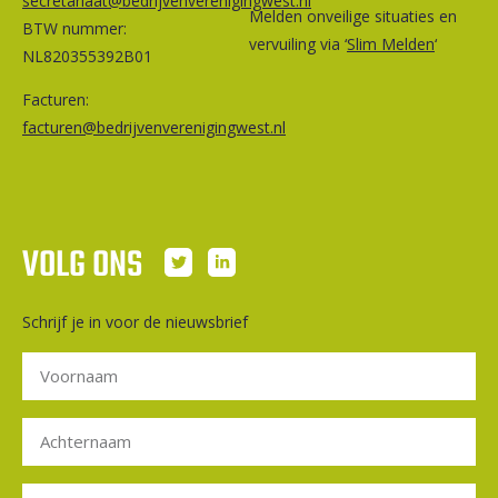
secretariaat@bedrijvenverenigingwest.nl
Melden onveilige situaties en
BTW nummer:
vervuiling via ‘
Slim Melden
‘
NL820355392B01
Facturen:
facturen@bedrijvenverenigingwest.nl
VOLG ONS
Schrijf je in voor de nieuwsbrief