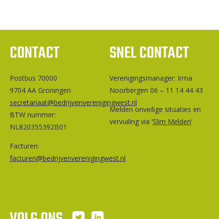
CONTACT
SNEL CONTACT
Postbus 70000
Ver­e­ni­gings­ma­na­ger: Irma
9704 AA Groningen
Noorbergen 06 – 11 14 44 43
secretariaat@bedrijvenverenigingwest.nl
Melden onveilige situaties en
BTW nummer:
vervuiling via ‘
Slim Melden
‘
NL820355392B01
Facturen:
facturen@bedrijvenverenigingwest.nl