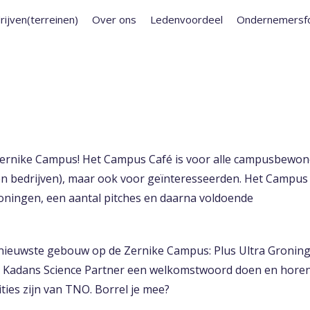
rijven(terreinen)
Over ons
Ledenvoordeel
Ondernemersf
 Zernike Campus! Het Campus Café is voor alle campusbewon
en bedrijven), maar ook voor geïnteresseerden. Het Campus
oningen, een aantal pitches en daarna voldoende
 nieuwste gebouw op de Zernike Campus: Plus Ultra Groning
al Kadans Science Partner een welkomstwoord doen en hore
ies zijn van TNO. Borrel je mee?