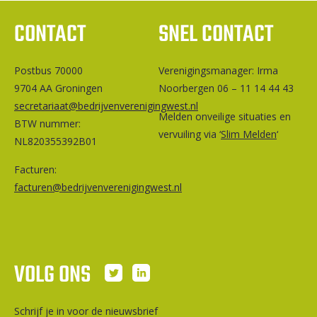
CONTACT
SNEL CONTACT
Postbus 70000
Ver­e­ni­gings­ma­na­ger: Irma
9704 AA Groningen
Noorbergen 06 – 11 14 44 43
secretariaat@bedrijvenverenigingwest.nl
Melden onveilige situaties en
BTW nummer:
vervuiling via ‘
Slim Melden
‘
NL820355392B01
Facturen:
facturen@bedrijvenverenigingwest.nl
VOLG ONS
Schrijf je in voor de nieuwsbrief