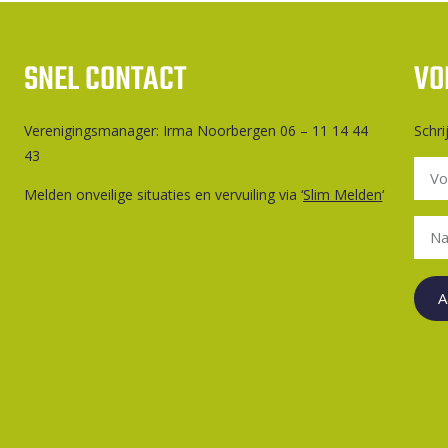
SNEL CONTACT
VO
Ver­e­ni­gings­ma­na­ger: Irma Noorbergen 06 – 11 14 44
Schri
43
Melden onveilige situaties en vervuiling via ‘
Slim Melden
‘
A