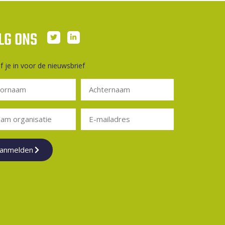
LG ONS
jf je in voor de nieuwsbrief
anmelden