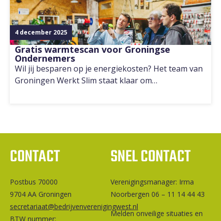
4 december 2025
Gratis warmtescan voor Groningse
Ondernemers
Wil jij besparen op je energiekosten? Het team van
Groningen Werkt Slim staat klaar om…
CONTACT
SNEL CONTACT
Postbus 70000
Ver­e­ni­gings­ma­na­ger: Irma
9704 AA Groningen
Noorbergen 06 – 11 14 44 43
secretariaat@bedrijvenverenigingwest.nl
Melden onveilige situaties en
BTW nummer: