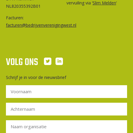
vervuiling via ‘
Slim Melden
‘
NL820355392B01
Facturen:
facturen@bedrijvenverenigingwest.nl
VOLG ONS
Schrijf je in voor de nieuwsbrief