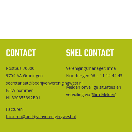
CONTACT
SNEL CONTACT
Postbus 70000
Ver­e­ni­gings­ma­na­ger: Irma
9704 AA Groningen
Noorbergen 06 – 11 14 44 43
secretariaat@bedrijvenverenigingwest.nl
Melden onveilige situaties en
BTW nummer:
vervuiling via ‘
Slim Melden
‘
NL820355392B01
Facturen:
facturen@bedrijvenverenigingwest.nl