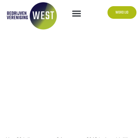
WORD LID
DEEL VAN DE ZUIDELIJKE
RINGWEG IN DE ZOMER VIJF
WEKEN AFGESLOTEN