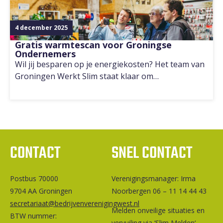
4 december 2025
Gratis warmtescan voor Groningse
Ondernemers
Wil jij besparen op je energiekosten? Het team van
Groningen Werkt Slim staat klaar om…
CONTACT
SNEL CONTACT
Postbus 70000
Ver­e­ni­gings­ma­na­ger: Irma
9704 AA Groningen
Noorbergen 06 – 11 14 44 43
secretariaat@bedrijvenverenigingwest.nl
Melden onveilige situaties en
BTW nummer:
vervuiling via ‘
Slim Melden
‘