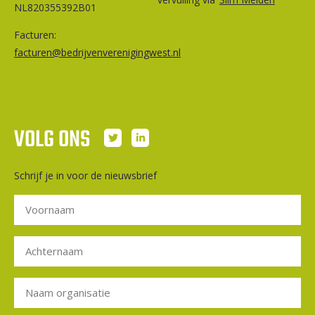
NL820355392B01
Facturen:
facturen@bedrijvenverenigingwest.nl
VOLG ONS
Schrijf je in voor de nieuwsbrief