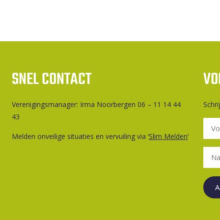
SNEL CONTACT
VO
Ver­e­ni­gings­ma­na­ger: Irma Noorbergen 06 – 11 14 44
Schri
43
Melden onveilige situaties en vervuiling via ‘
Slim Melden
‘
A