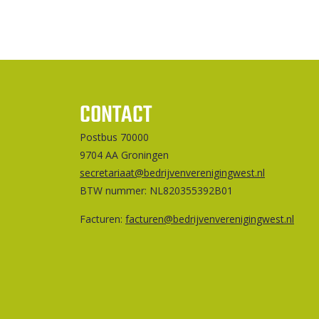
CONTACT
Postbus 70000
9704 AA Groningen
secretariaat@bedrijvenverenigingwest.nl
BTW nummer: NL820355392B01
Facturen:
facturen@bedrijvenverenigingwest.nl