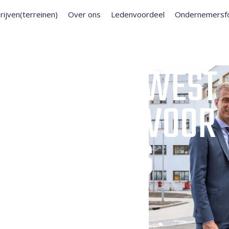
rijven(terreinen)
Over ons
Ledenvoordeel
Ondernemersf
ERENIGING WEST
F IN ACTIE VOOR
ZIEKENHUIS