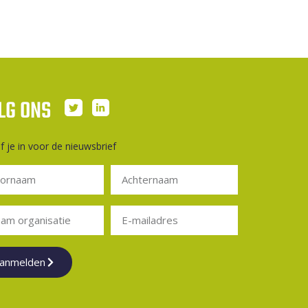
LG ONS
jf je in voor de nieuwsbrief
anmelden