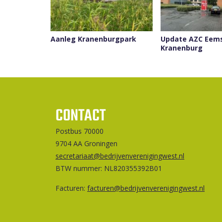
Aanleg Kranenburgpark
Update AZC Eem
Kranenburg
CONTACT
Postbus 70000
9704 AA Groningen
secretariaat@bedrijvenverenigingwest.nl
BTW nummer: NL820355392B01
Facturen:
facturen@bedrijvenverenigingwest.nl