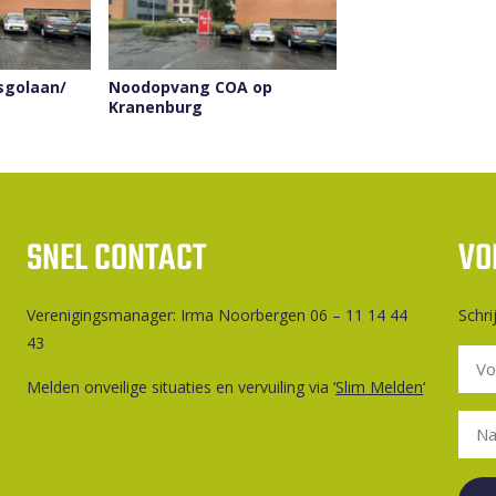
sgolaan/
Noodopvang COA op
Kranenburg
SNEL CONTACT
VO
Ver­e­ni­gings­ma­na­ger: Irma Noorbergen 06 – 11 14 44
Schri
43
Melden onveilige situaties en vervuiling via ‘
Slim Melden
‘