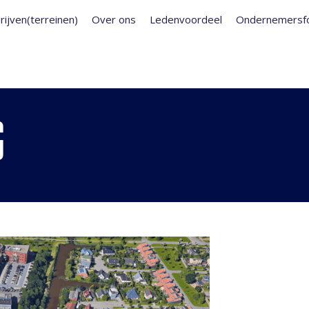
rijven(terreinen)
Over ons
Ledenvoordeel
Ondernemersf
G