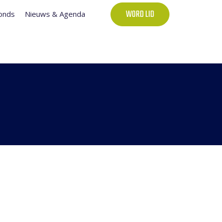
onds
Nieuws & Agenda
WORD LID