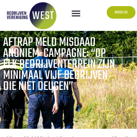
WORD LID
AFTRAP MELD MISDAAD
ANONIEM-CAMPAGNE: “OP
ELK BEDRIJVENTERREIN ZIJN
MINIMAAL VIJF BEDRIJVEN
DIE NIET DEUGEN”