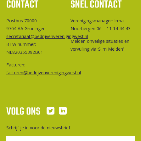
CONTACT
SNEL CONTACT
Postbus 70000
Ver­e­ni­gings­ma­na­ger: Irma
9704 AA Groningen
Noorbergen 06 – 11 14 44 43
secretariaat@bedrijvenverenigingwest.nl
Melden onveilige situaties en
BTW nummer:
vervuiling via ‘
Slim Melden
‘
NL820355392B01
Facturen:
facturen@bedrijvenverenigingwest.nl
VOLG ONS
Schrijf je in voor de nieuwsbrief